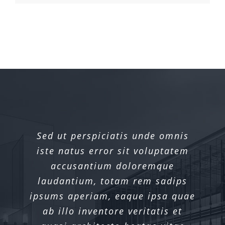
Sed ut perspiciatis unde omnis
Sed ut perspiciatis unde omnis
iste natus error sit voluptatem
iste natus error sit voluptatem
accusantium doloremque
accusantium doloremque
laudantium, totam rem sadips
laudantium, totam rem sadips
ipsums aperiam, eaque ipsa quae
ipsums aperiam, eaque ipsa quae
ab illo inventore veritatis et
ab illo inventore veritatis et