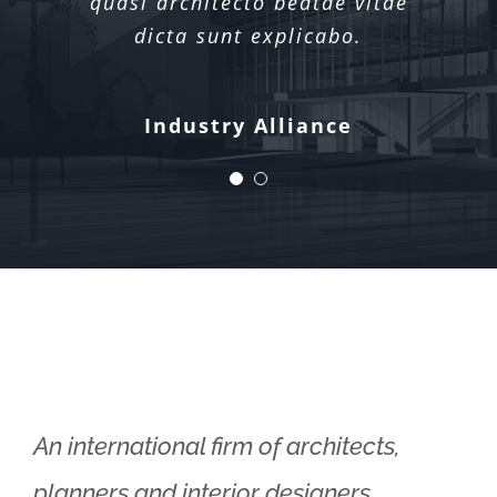
quasi architecto beatae vitae
quasi architecto beatae vitae
dicta sunt explicabo.
dicta sunt explicabo.
Xtra Technologies
Industry Alliance
An international firm of architects,
planners and interior designers